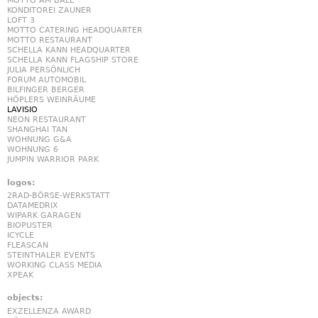
MOTTO AM BALL
KONDITOREI ZAUNER
LOFT 3
MOTTO CATERING HEADQUARTER
MOTTO RESTAURANT
SCHELLA KANN HEADQUARTER
SCHELLA KANN FLAGSHIP STORE
JULIA PERSÖNLICH
FORUM AUTOMOBIL
BILFINGER BERGER
HÖPLERS WEINRÄUME
LAVISIO
NEON RESTAURANT
SHANGHAI TAN
WOHNUNG G&A
WOHNUNG 6
JUMPIN WARRIOR PARK
logos:
2RAD-BÖRSE-WERKSTATT
DATAMEDRIX
WIPARK GARAGEN
BIOPUSTER
ICYCLE
FLEASCAN
STEINTHALER EVENTS
WORKING CLASS MEDIA
XPEAK
objects:
EXZELLENZA AWARD