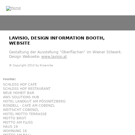
Jump to navigation
LAVISIO, DESIGN INFORMATION BOOTH,
WEBSITE
Gestaltung der Ausstellung "Oberflächen"
im Wiener Stilwerk.
Design Webseite:
www.lavisio.at
© Copyright 2013 by Kroencke
pharmalys.com/cheapest-payday-loan-online
Legitimate Direct Payday Loan Lenders
rooms:
SCHLOSS HOF CAFÉ
SCHLOSS HOF RESTAURANT
NEUE HOHEIT BAR
AWS SOLUTIONS HUB
HOTEL LANDGUT AM PÖSSNITZBERG
RONDELL - CAFÉ AM COBENZL
WEITSICHT COBENZL
HOTEL MOTTO TERRASSE
MOTTO BROT
MOTTO AM FLUSS
HAUS 19
WOHNUNG 16