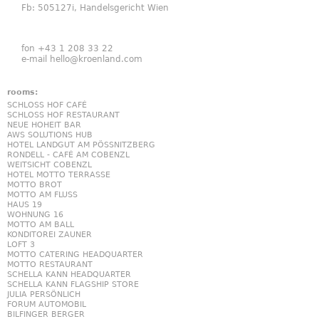
Fb: 505127i, Handelsgericht Wien
fon +43 1 208 33 22
e-mail
hello@kroenland.com
rooms:
SCHLOSS HOF CAFÉ
SCHLOSS HOF RESTAURANT
NEUE HOHEIT BAR
AWS SOLUTIONS HUB
HOTEL LANDGUT AM PÖSSNITZBERG
RONDELL - CAFÉ AM COBENZL
WEITSICHT COBENZL
HOTEL MOTTO TERRASSE
MOTTO BROT
MOTTO AM FLUSS
HAUS 19
WOHNUNG 16
MOTTO AM BALL
KONDITOREI ZAUNER
LOFT 3
MOTTO CATERING HEADQUARTER
MOTTO RESTAURANT
SCHELLA KANN HEADQUARTER
SCHELLA KANN FLAGSHIP STORE
JULIA PERSÖNLICH
FORUM AUTOMOBIL
BILFINGER BERGER