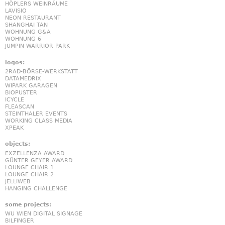
HÖPLERS WEINRÄUME
LAVISIO
NEON RESTAURANT
SHANGHAI TAN
WOHNUNG G&A
WOHNUNG 6
JUMPIN WARRIOR PARK
logos:
2RAD-BÖRSE-WERKSTATT
DATAMEDRIX
WIPARK GARAGEN
BIOPUSTER
ICYCLE
FLEASCAN
STEINTHALER EVENTS
WORKING CLASS MEDIA
XPEAK
objects:
EXZELLENZA AWARD
GÜNTER GEYER AWARD
LOUNGE CHAIR 1
LOUNGE CHAIR 2
JELLIWEB
HANGING CHALLENGE
some projects:
WU WIEN DIGITAL SIGNAGE
BILFINGER