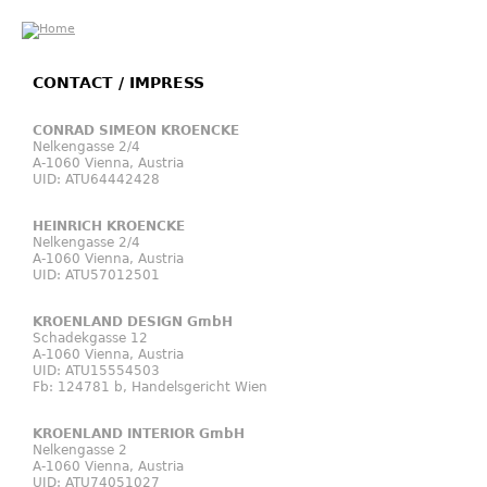
Jump to navigation
CONTACT / IMPRESS
CONRAD SIMEON KROENCKE
Nelkengasse 2/4
A-1060 Vienna, Austria
UID: ATU64442428
HEINRICH KROENCKE
Nelkengasse 2/4
A-1060 Vienna, Austria
UID: ATU57012501
KROENLAND DESIGN GmbH
Schadekgasse 12
A-1060 Vienna, Austria
UID: ATU15554503
Fb: 124781 b, Handelsgericht Wien
KROENLAND INTERIOR GmbH
Nelkengasse 2
A-1060 Vienna, Austria
UID: ATU74051027